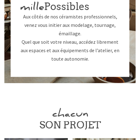
Possibles
mille
Aux côtés de nos céramistes professionnels,
venez vous initier aux modelage, tournage,
émaillage.
Quel que soit votre niveau, accédez librement
aux espaces et aux équipements de l’atelier, en
toute autonomie.
chacun
S
O
N
P
R
O
J
E
T